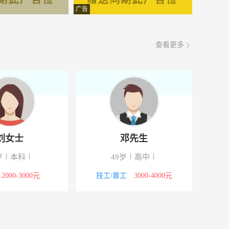
面议
08-08
广告
面议
08-08
查看更多
面议
08-08
面议
08-08
面议
08-08
面议
08-08
邓先生
范先生
面议
08-08
49岁
高中
41岁
硕士
面议
08-08
技工/普工
3000-4000元
其他职位
2000