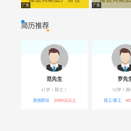
销售商务代表
武汉深创融信投
市场营销
广告
广告
销售后勤主管
湖北玉立砂带集
市场营销
简历推荐
业务经理
湖北玉立砂带集
市场营销
办公室文员
武汉爱尔家木业
市场营销
物流经理
湖北天华贸易有
市场营销
文员∕助理
武汉标王防伪技
市场营销
范先生
罗先生
铝合金切料师傅
武汉市东西湖明
市场营销
41岁
硕士
50岁
高中
门窗幕墙销售经理
武汉凯泰兴建筑
市场营销
其他职位
20000元以上
技工/普工
4000-5000元