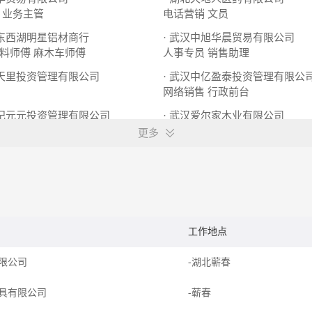
业务主管
电话营销
文员
市东西湖明星铝材商行
· 武汉中旭华晨贸易有限公司
料师傅
麻木车师傅
人事专员
销售助理
秋天里投资管理有限公司
· 武汉中亿盈泰投资管理有限公
网络销售
行政前台
新纪元元投资管理有限公司
· 武汉爱尔家木业有限公司
网络运营总监
办公室文员
更多
工作地点
限公司
-湖北蕲春
具有限公司
-蕲春