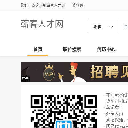
您好，欢迎来到蕲春人才网！
请登录
蕲春人才网
职位
首页
职位搜索
简历中心
广告
· 车间流水
· 货车司机b2
· 车间女工
· 外贸人员
· 急招保洁
· 医药代表2