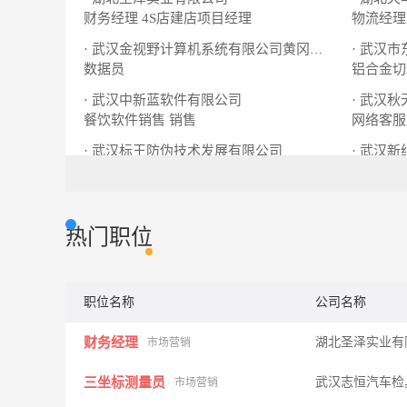
财务经理
4S店建店项目经理
物流经理
· 武汉
· 武汉金视野计算机系统有限公司黄冈办事处
数据员
铝合金切
· 武汉中新蓝软件有限公司
· 武汉
餐饮软件销售
销售
网络客服
· 武汉标王防伪技术发展有限公司
· 武汉
文员∕助理
销售经理
策划经理
热门职位
职位名称
公司名称
财务经理
湖北圣泽实业有
市场营销
三坐标测量员
武汉志恒汽车检
市场营销