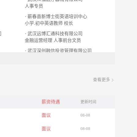
人事专员
· 蕲春县新博士街英语培训中心
小学.初中英语教师
校长
司
· 武汉远博汇通科技有限公司
金融运营经理
人事前台文员
· 武汉深创融信投资管理有限公司
销售商务代表
查看更多
薪资待遇
更新时间
面议
08-08
面议
08-08